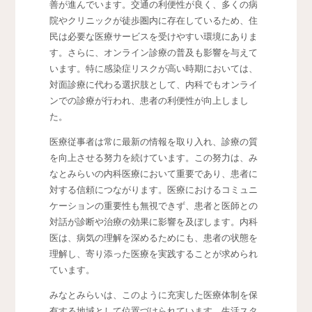
善が進んでいます。交通の利便性が良く、多くの病
院やクリニックが徒歩圏内に存在しているため、住
民は必要な医療サービスを受けやすい環境にありま
す。さらに、オンライン診療の普及も影響を与えて
います。特に感染症リスクが高い時期においては、
対面診療に代わる選択肢として、内科でもオンライ
ンでの診療が行われ、患者の利便性が向上しまし
た。
医療従事者は常に最新の情報を取り入れ、診療の質
を向上させる努力を続けています。この努力は、み
なとみらいの内科医療において重要であり、患者に
対する信頼につながります。医療におけるコミュニ
ケーションの重要性も無視できず、患者と医師との
対話が診断や治療の効果に影響を及ぼします。内科
医は、病気の理解を深めるためにも、患者の状態を
理解し、寄り添った医療を実践することが求められ
ています。
みなとみらいは、このように充実した医療体制を保
有する地域として位置づけられています。生活スタ